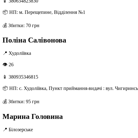
📱
380634823830
📦
НП: м. Перещепине, Відділення №1
💰
Збитки: 70 грн
Поліна Салівонова
📍
Худоліївка
👁 26
📱
380935346815
📦
НП: с. Худоліївка, Пункт приймання-видачі : вул. Чигиринсь
💰
Збитки: 95 грн
Марина Головина
📍
Білозерське