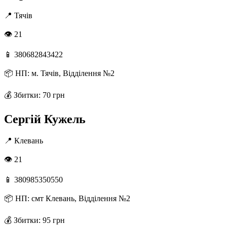
📍
Тячів
👁 21
📱
380682843422
📦
НП: м. Тячів, Відділення №2
💰
Збитки: 70 грн
Сергій Кужель
📍
Клевань
👁 21
📱
380985350550
📦
НП: смт Клевань, Відділення №2
💰
Збитки: 95 грн