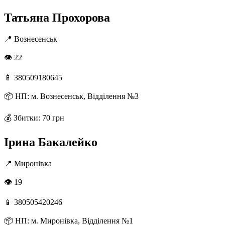
Татьяна Прохорова
📍
Вознесенськ
👁 22
📱
380509180645
📦
НП: м. Вознесенськ, Відділення №3
💰
Збитки: 70 грн
Ірина Бакалейко
📍
Миронівка
👁 19
📱
380505420246
📦
НП: м. Миронівка, Відділення №1