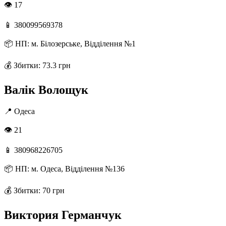
👁 17
📱
380099569378
📦
НП: м. Білозерське, Відділення №1
💰
Збитки: 73.3 грн
Валік Волощук
📍
Одеса
👁 21
📱
380968226705
📦
НП: м. Одеса, Відділення №136
💰
Збитки: 70 грн
Виктория Германчук