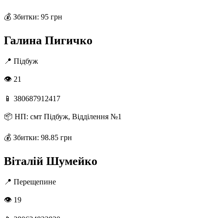
💰
Збитки: 95 грн
Галина Пигичко
📍
Підбуж
👁 21
📱
380687912417
📦
НП: смт Підбуж, Відділення №1
💰
Збитки: 98.85 грн
Віталій Шумейко
📍
Перещепине
👁 19