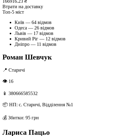
166916.23 ₴
Втрати на доставку
Топ-5 міст
Київ — 64 відмов
Одеса — 26 відмов
Львів — 17 відмов
Кривий Ріг — 12 відмов
Дніпро — 11 відмов
Роман Шевчук
📍
Старичі
👁 16
📱
380666585532
📦
НП: с. Старичі, Відділення №1
💰
Збитки: 95 грн
Лариса Пацьо