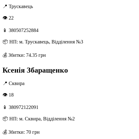
📍
Трускавець
👁 22
📱
380507252884
📦
НП: м. Трускавець, Відділення №3
💰
Збитки: 74.35 грн
Ксенія Збаращенко
📍
Сквира
👁 18
📱
380972122091
📦
НП: м. Сквира, Відділення №2
💰
Збитки: 70 грн