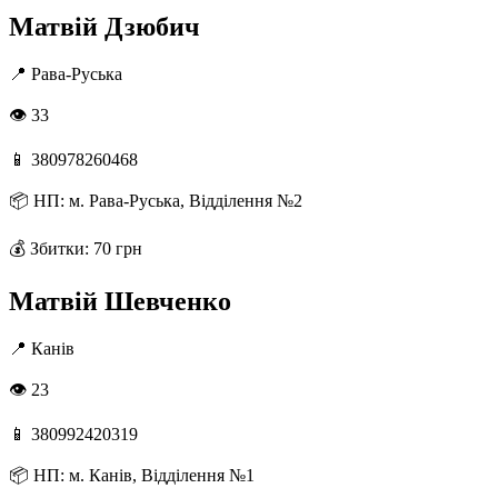
Матвій Дзюбич
📍
Рава-Руська
👁 33
📱
380978260468
📦
НП: м. Рава-Руська, Відділення №2
💰
Збитки: 70 грн
Матвій Шевченко
📍
Канів
👁 23
📱
380992420319
📦
НП: м. Канів, Відділення №1