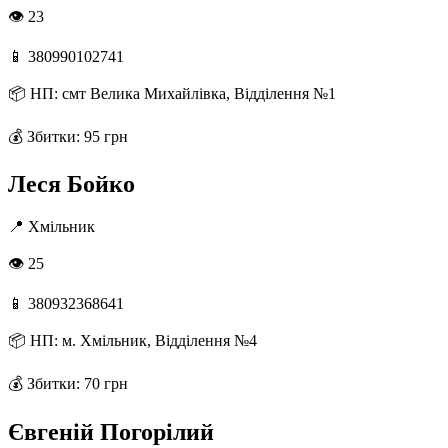
👁 23
📱
380990102741
📦
НП: смт Велика Михайлівка, Відділення №1
💰
Збитки: 95 грн
Леся Бойко
📍
Хмільник
👁 25
📱
380932368641
📦
НП: м. Хмільник, Відділення №4
💰
Збитки: 70 грн
Євгеній Погорілий