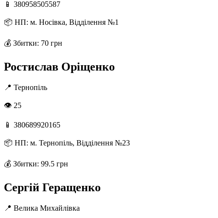
📱
380958505587
📦
НП: м. Носівка, Відділення №1
💰
Збитки: 70 грн
Ростислав Оріщенко
📍
Тернопіль
👁 25
📱
380689920165
📦
НП: м. Тернопіль, Відділення №23
💰
Збитки: 99.5 грн
Сергій Геращенко
📍
Велика Михайлівка