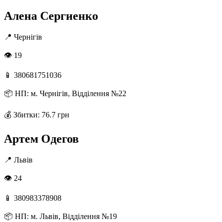
Алена Сергиенко
📍
Чернігів
👁 19
📱
380681751036
📦
НП: м. Чернігів, Відділення №22
💰
Збитки: 76.7 грн
Артем Одегов
📍
Львів
👁 24
📱
380983378908
📦
НП: м. Львів, Відділення №19