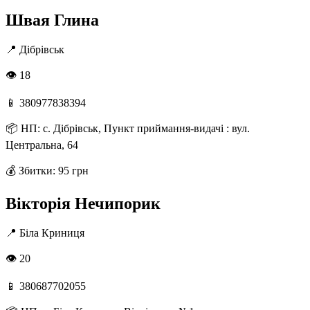
Швая Глина
📍
Дібрівськ
👁 18
📱
380977838394
📦
НП: с. Дібрівськ, Пункт приймання-видачі : вул.
Центральна, 64
💰
Збитки: 95 грн
Вікторія Нечипорик
📍
Біла Криниця
👁 20
📱
380687702055