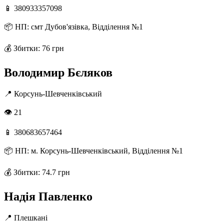
📱
380933357098
📦
НП: смт Дубов'язівка, Відділення №1
💰
Збитки: 76 грн
Володимир Бєляков
📍
Корсунь-Шевченківський
👁 21
📱
380683657464
📦
НП: м. Корсунь-Шевченківський, Відділення №1
💰
Збитки: 74.7 грн
Надія Павленко
📍
Плешкані