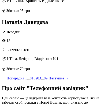
📦
НП: с. Біла Криниця, Відділення №1
💰
Збитки: 95 грн
Наталія Давидова
📍
Лебедин
👁 18
📱
380990293180
📦
НП: м. Лебедин, Відділення №1
💰
Збитки: 70 грн
← Попередня
1
...
81
82
83
...
89
Наступна →
Про сайт "Телефонний довідник"
Цей сервіс — це відкрита база контактів користувачів, які не
забрали свої посилки з Нової Пошти, що призвело до