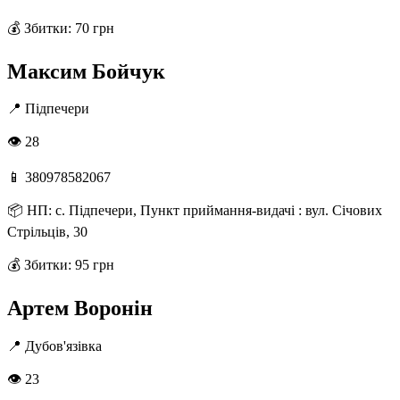
💰
Збитки: 70 грн
Максим Бойчук
📍
Підпечери
👁 28
📱
380978582067
📦
НП: с. Підпечери, Пункт приймання-видачі : вул. Січових
Стрільців, 30
💰
Збитки: 95 грн
Артем Воронін
📍
Дубов'язівка
👁 23