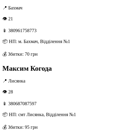
📍
Бахмач
👁 21
📱
380961758773
📦
НП: м. Бахмач, Відділення №1
💰
Збитки: 70 грн
Максим Когода
📍
Лисянка
👁 28
📱
380687087597
📦
НП: смт Лисянка, Відділення №1
💰
Збитки: 95 грн