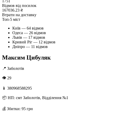
1751
Відмов від посилок
167036.23 ₴
Втрати на доставку
Топ-5 міст
Київ — 64 відмов
Одеса — 26 відмов
Львів — 17 відмов
Кривий Ріг — 12 відмов
Дніпро — 11 відмов
Максим Цибуляк
📍
Заболотів
👁 29
📱
380968588295
📦
НП: смт Заболотів, Відділення №1
💰
Збитки: 95 грн