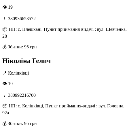
👁 19
📱
380936653572
📦
НП: с. Плешкані, Пункт приймання-видачі : вул. Шевченка,
28
💰
Збитки: 95 грн
Ніколіна Гелич
📍
Колінківці
👁 19
📱
380992216700
📦
НП: с. Колінківці, Пункт приймання-видачі : вул. Головна,
92а
💰
Збитки: 95 грн