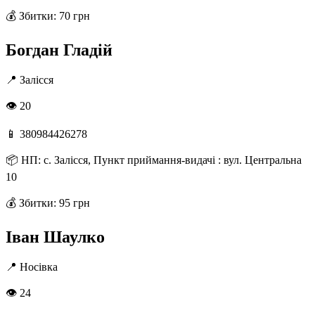
💰
Збитки: 70 грн
Богдан Гладій
📍
Залісся
👁 20
📱
380984426278
📦
НП: с. Залісся, Пункт приймання-видачі : вул. Центральна
10
💰
Збитки: 95 грн
Іван Шаулко
📍
Носівка
👁 24