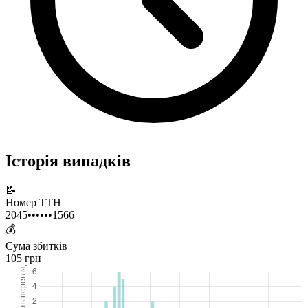
Історія випадків
📝
Номер ТТН
2045••••••1566
💰
Сума збитків
105 грн