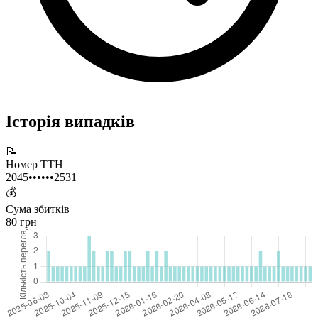
Історія випадків
📝
Номер ТТН
2045••••••2531
💰
Сума збитків
80 грн