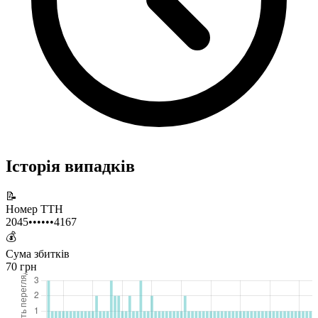
Історія випадків
📝
Номер ТТН
2045••••••4167
💰
Сума збитків
70 грн