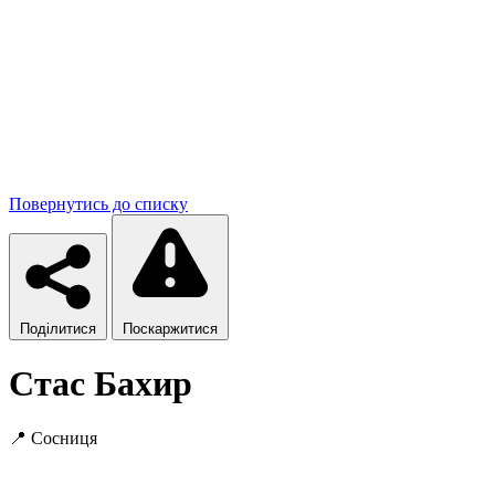
Повернутись до списку
Поділитися
Поскаржитися
Стас Бахир
📍
Сосниця