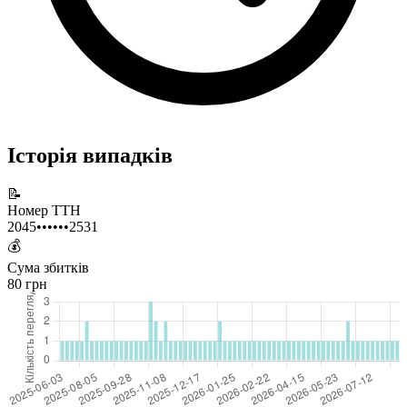
Історія випадків
📝
Номер ТТН
2045••••••2531
💰
Сума збитків
80 грн