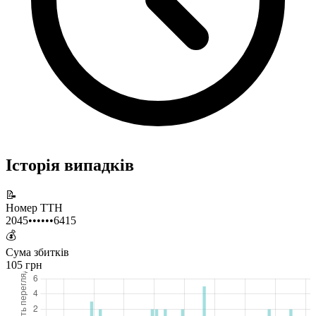
Історія випадків
📝
Номер ТТН
2045••••••6415
💰
Сума збитків
105 грн