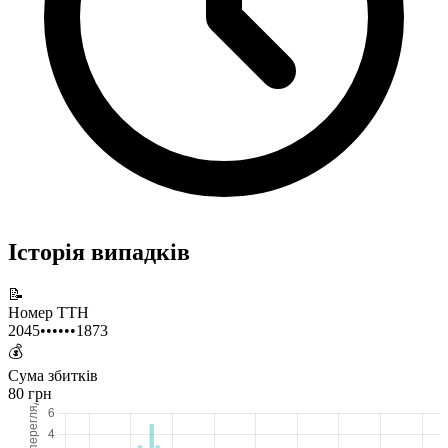
Історія випадків
📝
Номер ТТН
2045••••••1873
💰
Сума збитків
80 грн