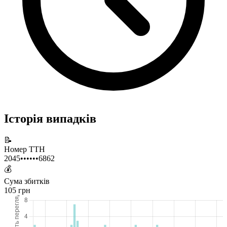
Історія випадків
📝
Номер ТТН
2045••••••6862
💰
Сума збитків
105 грн