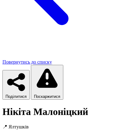
Повернутись до списку
Поділитися
Поскаржитися
Нікіта Малоніцкий
📍
Ялтушків