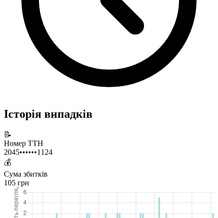
Історія випадків
📝
Номер ТТН
2045••••••1124
💰
Сума збитків
105 грн