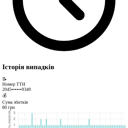
Історія випадків
📝
Номер ТТН
2045••••••9349
💰
Сума збитків
80 грн