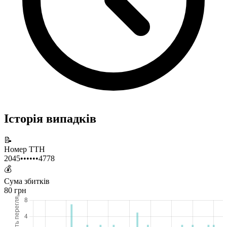
Історія випадків
📝
Номер ТТН
2045••••••4778
💰
Сума збитків
80 грн