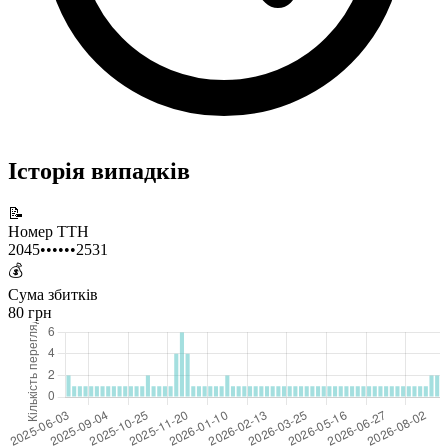
Історія випадків
📝
Номер ТТН
2045••••••2531
💰
Сума збитків
80 грн