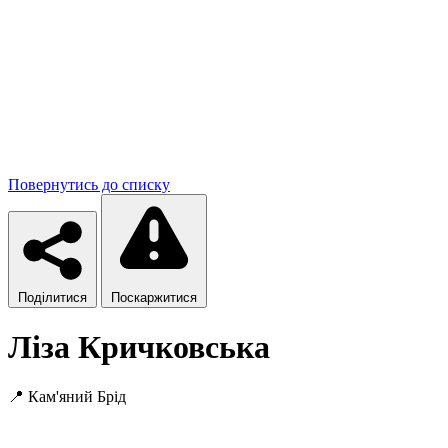
Повернутись до списку
Поділитися
Поскаржитися
Ліза Кричковська
📍
Кам'яний Брід