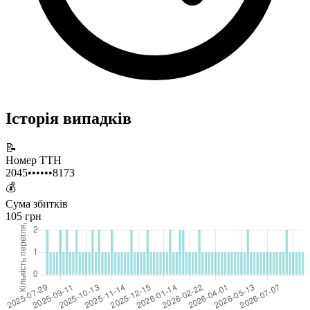
Історія випадків
📝
Номер ТТН
2045••••••8173
💰
Сума збитків
105 грн