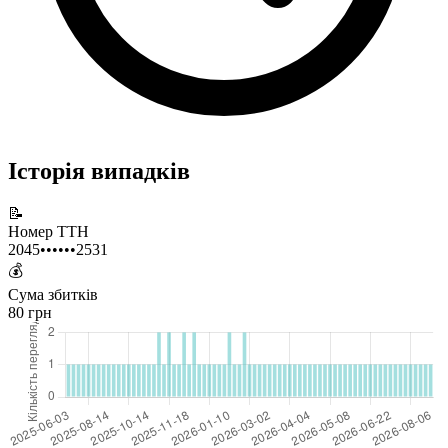
Історія випадків
📝
Номер ТТН
2045••••••2531
💰
Сума збитків
80 грн