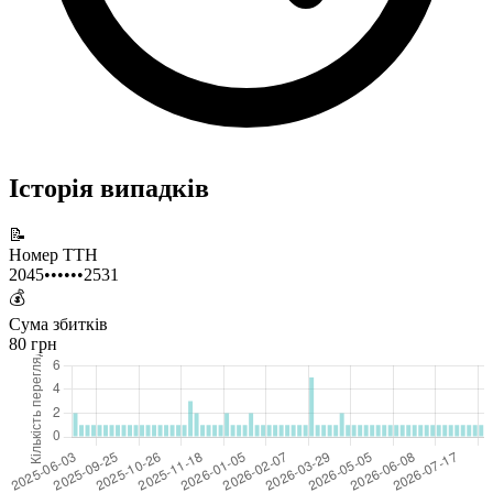
Історія випадків
📝
Номер ТТН
2045••••••2531
💰
Сума збитків
80 грн