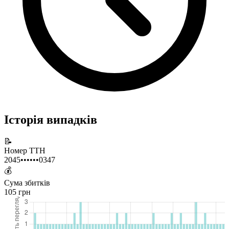
Історія випадків
📝
Номер ТТН
2045••••••0347
💰
Сума збитків
105 грн