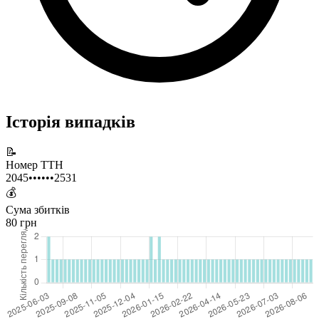
Історія випадків
📝
Номер ТТН
2045••••••2531
💰
Сума збитків
80 грн