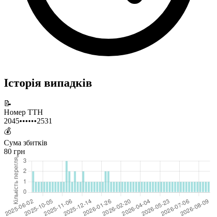
Історія випадків
📝
Номер ТТН
2045••••••2531
💰
Сума збитків
80 грн