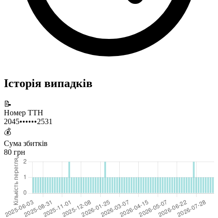
Історія випадків
📝
Номер ТТН
2045••••••2531
💰
Сума збитків
80 грн