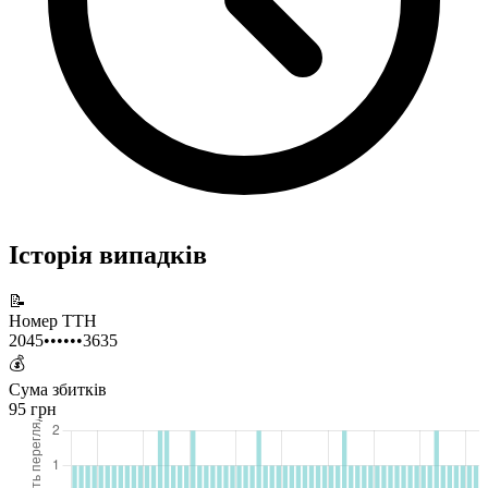
Історія випадків
📝
Номер ТТН
2045••••••3635
💰
Сума збитків
95 грн