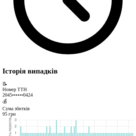
Історія випадків
📝
Номер ТТН
2045••••••0424
💰
Сума збитків
95 грн