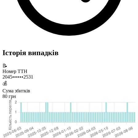
Історія випадків
📝
Номер ТТН
2045••••••2531
💰
Сума збитків
80 грн