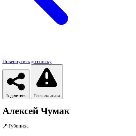
Повернутись до списку
Поділитися
Поскаржитися
Алексей Чумак
📍
Губиниха