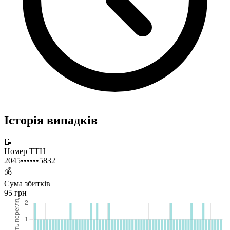
Історія випадків
📝
Номер ТТН
2045••••••5832
💰
Сума збитків
95 грн