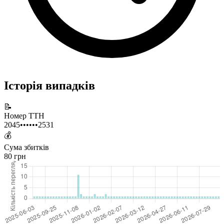
Історія випадків
📝
Номер ТТН
2045••••••2531
💰
Сума збитків
80 грн