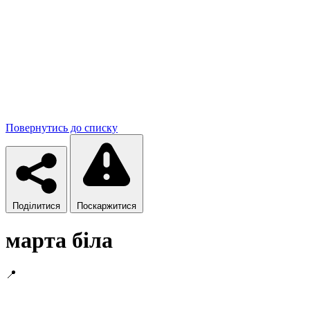
Повернутись до списку
Поділитися
Поскаржитися
марта біла
📍