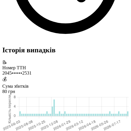
Історія випадків
📝
Номер ТТН
2045••••••2531
💰
Сума збитків
80 грн