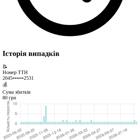
Історія випадків
📝
Номер ТТН
2045••••••2531
💰
Сума збитків
80 грн