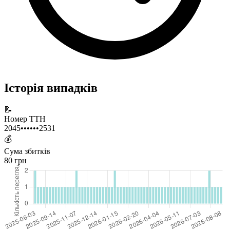
Історія випадків
📝
Номер ТТН
2045••••••2531
💰
Сума збитків
80 грн